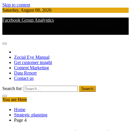
Skip to content
Saturday, August 08, 2026
Facebook Group Analystics
Monitor Facebook Group ทุกกลุ่มเพื่อเจาะหา Data-Insight
Zocial Eye Manual
Get customer insight
Content Marketing
Data Report
Contact us
Search for:
You are Here
Home
Strategic planning
Page 4