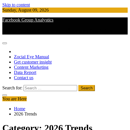
Skip to content
Sunday, August 09, 2026
Facebook Group Analystics
Monitor Facebook Group ทุกกลุ่มเพื่อเจาะหา Data-Insight
Zocial Eye Manual
Get customer insight
Content Marketing
Data Report
Contact us
Search for:
You are Here
Home
2026 Trends
Category:
2026 Trends